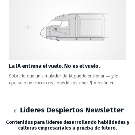
que lleve años insistiendo en que el liderazgo no se reduce
a incentivos financieros. En un contexto de presupuestos
...
La IA entrena el vuelo. No es el vuelo.
Sobre lo que un simulador de IA puede entrenar — y lo
que solo un vínculo real puede sostener. 🎙️ Versión en
Podcast de este Newsletter: 🎥 Ver el episodio en
YouTube. 📻 Escuchar el episodio en Spotify. Uno de los
pasajes más ambiciosos del último HR Monitor plantea
Líderes Despiertos Newsletter
algo que hace cinco años hubiera sonado a ciencia ficción
organizacional: modelos agénticos de IA lo
Contenidos para líderes desarrollando habilidades y
suficientemente maduros ...
culturas empresariales a prueba de futuro.