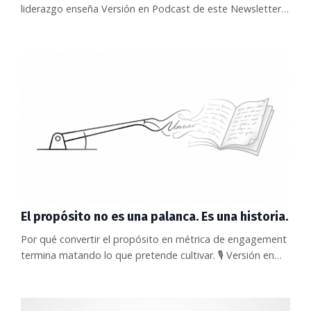
liderazgo enseña Versión en Podcast de este Newsletter:
-> Ver el episodio en YouTube. -> Ver el episodio en
Spotify. Hay una competencia que ningún programa de
liderazgo pone en la portada, y que decide casi todas las
demás. UNESCO viene advirtiendo, en su trabajo sobre
inteligencia artificial y agencia educativa, algo que aplica
igual d...
El propósito no es una palanca. Es una historia.
Por qué convertir el propósito en métrica de engagement
termina matando lo que pretende cultivar. 🎙️ Versión en
Podcast de este Newsletter: 🎥 Ver el episodio en
YouTube. 📻 Escuchar el episodio en Spotify. El último
HR Monitor trae un dato que debería alegrar a cualquiera