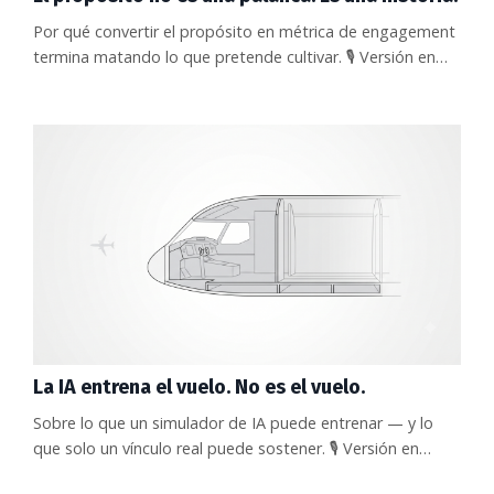
Por qué convertir el propósito en métrica de engagement
termina matando lo que pretende cultivar. 🎙️ Versión en
Podcast de este Newsletter: 🎥 Ver el episodio en
YouTube. 📻 Escuchar el episodio en Spotify. El último
HR Monitor trae un dato que debería alegrar a cualquiera
que lleve años insistiendo en que el liderazgo no se reduce
a incentivos financieros. En un contexto de presupuestos
...
La IA entrena el vuelo. No es el vuelo.
Sobre lo que un simulador de IA puede entrenar — y lo
que solo un vínculo real puede sostener. 🎙️ Versión en
Podcast de este Newsletter: 🎥 Ver el episodio en