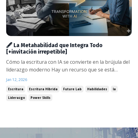
🖋️ La Metahabilidad que Integra Todo
[+invitación irrepetible]
Cómo la escritura con IA se convierte en la brújula del
liderazgo moderno Hay un recurso que se está
volviendo más escaso que la información: el criterio.
Jan 12, 2026
Un estudio reciente de Google (Project Oxygen) reveló
Escritura
Escritura Híbrida
Future Lab
Habilidades
Ia
algo que cambió cómo pensamos el liderazgo: la
Liderazgo
Power Skills
cualidad #1 de los gerentes más efectivo...