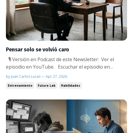
Pensar solo se volvió caro
🎙️ Versión en Podcast de este Newsletter: Ver el
episodio en YouTube. Escuchar el episodio en
Spotify. Hay una imagen del liderazgo que todavía
by Juan Carlos Lucas — Apr 27, 2026
opera con mucha fuerza, aunque rara vez se explicite.
Entrenamiento
Future Lab
Habilidades
Es la figura del líder que debe ver claro por sí mismo.
Decidir por sí mismo. Sostener a...