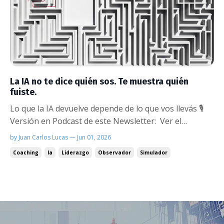
La IA no te dice quién sos. Te muestra quién
fuiste.
Lo que la IA devuelve depende de lo que vos llevás 🎙️
Versión en Podcast de este Newsletter: Ver el
episodio en YouTube. Escuchar el episodio en
by Juan Carlos Lucas — Jun 01, 2026
Spotify. El error de partida Cuando la mayoría de los
Coaching
Ia
Liderazgo
Observador
Simulador
coaches o líderes piensan en IA aplicada al coaching, la
imagen que surge es siempre la misma...