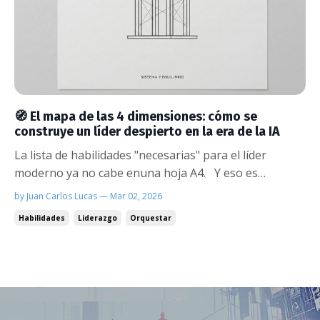
🧭 El mapa de las 4 dimensiones: cómo se
construye un líder despierto en la era de la IA
La lista de habilidades "necesarias" para el líder
moderno ya no cabe enuna hoja A4. Y eso es
exactamente el problema. Cada semana aparece un
by Juan Carlos Lucas — Mar 02, 2026
nuevo estudio, un nuevo framework, una nueva lista
Habilidades
Liderazgo
Orquestar
de competencias que "todo líder debe desarrollar".
Pensamiento crítico. Inteligencia emocional. Flui...