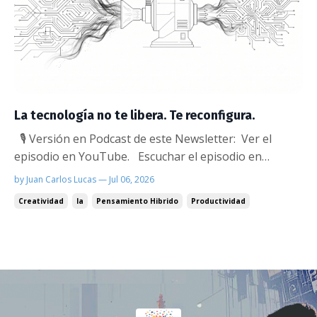
La tecnología no te libera. Te reconfigura.
🎙️ Versión en Podcast de este Newsletter: Ver el
episodio en YouTube. Escuchar el episodio en
Spotify. La IA no vacía tu agenda: reconfigura tu
by Juan Carlos Lucas — Jul 06, 2026
pensamiento mientras la usás. La aspiradora que no
Creatividad
Ia
Pensamiento Hibrido
Productividad
existe La metáfora funciona así: la IA es como una
aspiradora que limpia la agenda. Saca lo o...