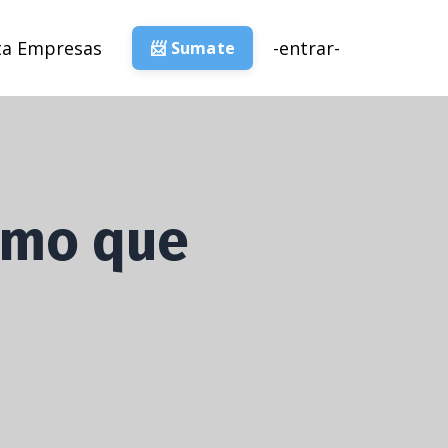
ta Empresas
-entrar-
📨 Sumate
ismo que