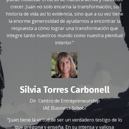
crecer. Juan no solo encarna la transformación, su
historia de vida así lo evidencia, sino que a su vez tiene
la enorme generosidad de ayudarnos a encontrar la
respuesta a cómo lograr una transformación que
integre tanto nuestros mundo como nuestra plenitud
interior."
Silvia Torres Carbonell
Dir. Centro de Entrepreneurship
IAE Business School
"Juan tiene la virtud de ser un verdadero testigo de lo
que pregona y enseña. En su intensa y valiosa