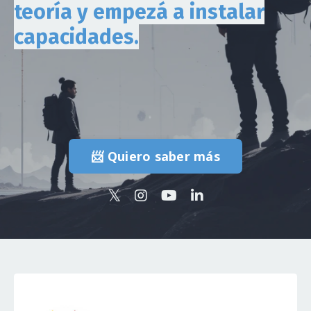
teoría y empezá a instalar
capacidades.
📨 Quiero saber más