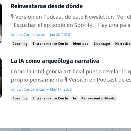
Reinventarse desde dónde
🎙️ Versión en Podcast de este Newsletter: Ver 
Escuchar el episodio en Spotify. Hay una palabra que aparece en casi
todas las conversaciones sobre el futuro del tr
by Juan Carlos Lucas — Jun 08, 2026
Reinvención. Se dice con urgencia. Se pide com
Coaching
Entrenamiento Con Ia
Identidad
Liderazgo
Narrativa
como la...
La IA como arqueóloga narrativa
Cómo la inteligencia artificial puede revelar lo
propio pensamiento 🎙️ Versión en Podcast de este Newsletter: Ver el
episodio en YouTube. Escuchar el episodio en Spotify. El juicio 
by Juan Carlos Lucas — May 11, 2026
ser juicio Hay algo que los líderes hacen todo el
Coaching
Entrenamiento Con Ia
Ia
Pensamiento Híbrido