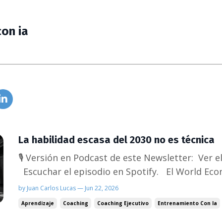
on ia
La habilidad escasa del 2030 no es técnica
🎙️ Versión en Podcast de este Newsletter: Ver 
Escuchar el episodio en Spotify. El World Economic Forum publicó una
proyección que casi nadie está tomando en seri
by Juan Carlos Lucas — Jun 22, 2026
habilidades consideradas clave en el mercado 
Aprendizaje
Coaching
Coaching Ejecutivo
Entrenamiento Con Ia
Cerca...