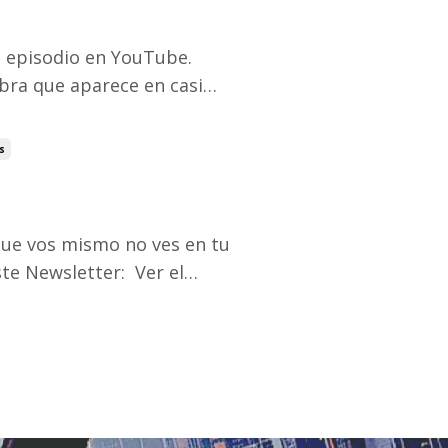
el episodio en YouTube.
abajo y el liderazgo.
o condición. Se presenta
s
 que vos mismo no ves en tu
que dejó de
 tiempo sin notarlo. ...