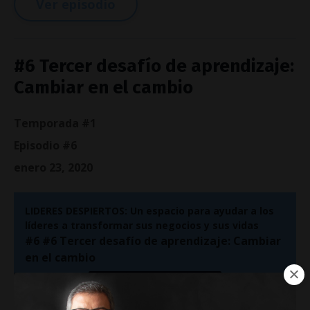
Ver episodio
#6 Tercer desafío de aprendizaje:
Cambiar en el cambio
Temporada #1
Episodio #6
enero 23, 2020