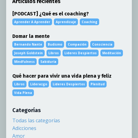
Artículos recientes
[PODCAST] ¿Qué es el coaching?
Aprender A Aprender
Aprendizaje
Coaching
Domar la mente
Bernando Nante
Budismo
Compasión
Consciencia
Joseph Goldstein
Libros
Lideres Despiertos
Meditación
Mindfulness
Sabiduría
Qué hacer para vivir una vida plena y feliz
Libros
Liderazgo
Lideres Despiertos
Plenitud
Vida Plena
Categorías
Todas las categorías
Adicciones
Amor