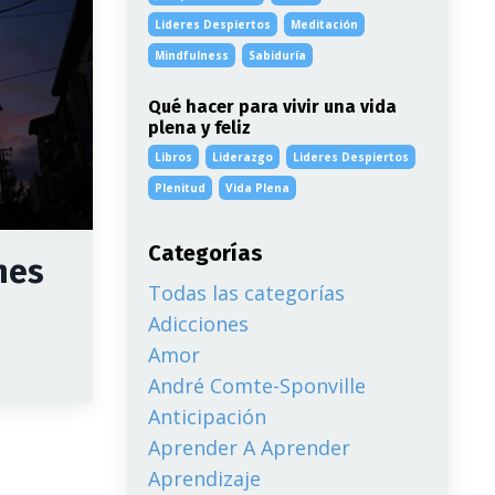
Lideres Despiertos
Meditación
Mindfulness
Sabiduría
Qué hacer para vivir una vida
plena y feliz
Libros
Liderazgo
Lideres Despiertos
Plenitud
Vida Plena
Categorías
nes
Todas las categorías
Adicciones
Amor
André Comte-Sponville
Anticipación
Aprender A Aprender
Aprendizaje