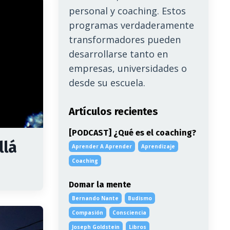
personal y coaching. Estos
programas verdaderamente
transformadores pueden
desarrollarse tanto en
empresas, universidades o
desde su escuela.
Artículos recientes
[PODCAST] ¿Qué es el coaching?
llá
Aprender A Aprender
Aprendizaje
Coaching
Domar la mente
Bernando Nante
Budismo
Compasión
Consciencia
Joseph Goldstein
Libros