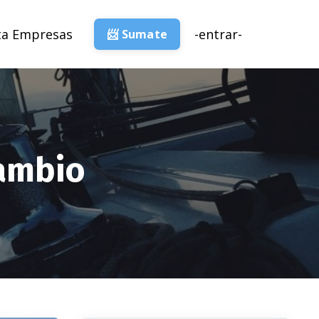
ta Empresas
-entrar-
📨 Sumate
cambio