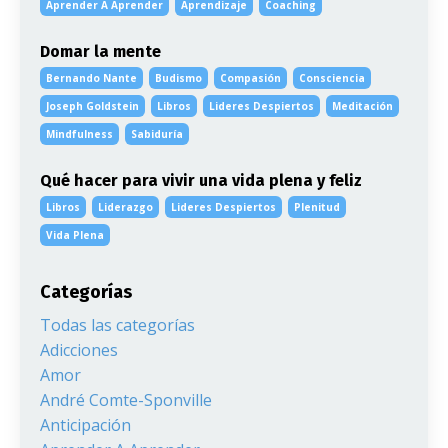
Aprender A Aprender
Aprendizaje
Coaching
Domar la mente
Bernando Nante
Budismo
Compasión
Consciencia
Joseph Goldstein
Libros
Lideres Despiertos
Meditación
Mindfulness
Sabiduría
Qué hacer para vivir una vida plena y feliz
Libros
Liderazgo
Lideres Despiertos
Plenitud
Vida Plena
Categorías
Todas las categorías
Adicciones
Amor
André Comte-Sponville
Anticipación