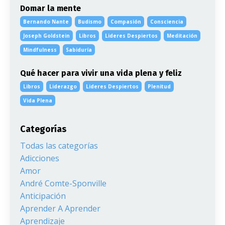
Domar la mente
Bernando Nante
Budismo
Compasión
Consciencia
Joseph Goldstein
Libros
Lideres Despiertos
Meditación
Mindfulness
Sabiduría
Qué hacer para vivir una vida plena y feliz
Libros
Liderazgo
Lideres Despiertos
Plenitud
Vida Plena
Categorías
Todas las categorías
Adicciones
Amor
André Comte-Sponville
Anticipación
Aprender A Aprender
Aprendizaje