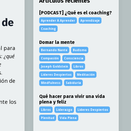
Artículos recientes
[PODCAST] ¿Qué es el coaching?
 de
Aprender A Aprender
Aprendizaje
Coaching
Domar la mente
l para
Bernando Nante
Budismo
s:
¿qué
Compasión
Consciencia
e
Joseph Goldstein
Libros
.
Lideres Despiertos
Meditación
ión de
Mindfulness
Sabiduría
Qué hacer para vivir una vida
te los
plena y feliz
Libros
Liderazgo
Lideres Despiertos
Plenitud
Vida Plena