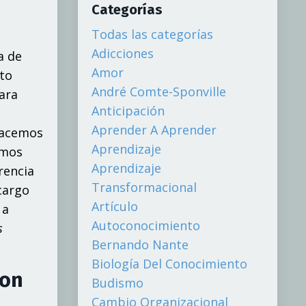
Categorías
Todas las categorías
Adicciones
a de
Amor
sto
André Comte-Sponville
ara
Anticipación
Aprender A Aprender
 hacemos
Aprendizaje
emos
Aprendizaje
rencia
Transformacional
cargo
Artículo
 a
Autoconocimiento
s
Bernando Nante
Biología Del Conocimiento
con
Budismo
Cambio Organizacional