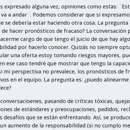
 expresado alguna vez, opiniones como estas: ¨Est
 va a andar¨. Podemos considerar que si expresamo
 se debería estar haciendo otra cosa. La pregunta 
r de hacer pronósticos de fracaso? La conversación 
hacerme cargo de que tengo el juicio de que hay alg
bilidad por hacerlo conocer. Quizás no siempre op
mular una oferta estoy tomando riesgos mayores, p
 en ese caso tendré que mostrar que tengo la capac
 si mi perspectiva no prevalece, los pronósticos de f
vos en el equipo. La pregunta es: ¿puedo alinearme
lece?
onversacioenes, pasando de críticas tóxicas, queja
ciones de estándares y preocupaciones, pedidos, rec
s desafíos que se están enfrentando. Así, se produc
 un aumento de la responsabilidad (si no cumplo me