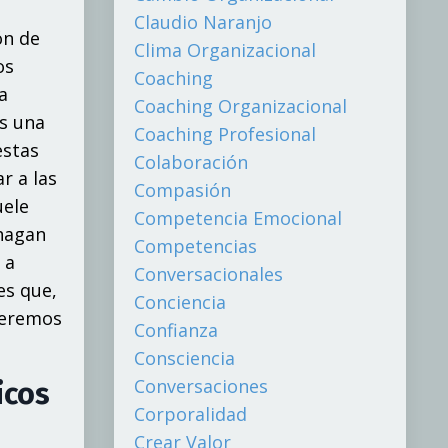
Claudio Naranjo
ón de
Clima Organizacional
os
Coaching
a
Coaching Organizacional
os una
Coaching Profesional
estas
Colaboración
r a las
Compasión
uele
Competencia Emocional
 hagan
Competencias
 a
Conversacionales
es que,
Conciencia
ueremos
Confianza
Consciencia
Conversaciones
icos
Corporalidad
Crear Valor