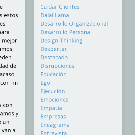
e
Cuidar Clientes
s estos
Dalai Lama
es:
Desarrollo Organizacional
para
Desarrollo Personal
o mejor
Design Thinking
tamos
Despertar
ueden
Destacado
idad de
Disrupciones
racaso
Educación
 con mi
Ego
Ejecución
Emociones
s con
Empatía
lamos y
Empresas
e un
Eneagrama
 van a
Entrevista