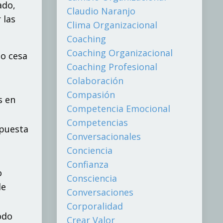
ado,
Claudio Naranjo
 las
Clima Organizacional
Coaching
Coaching Organizacional
lo cesa
Coaching Profesional
Colaboración
Compasión
s en
Competencia Emocional
Competencias
spuesta
Conversacionales
Conciencia
Confianza
o
Consciencia
de
Conversaciones
Corporalidad
odo
Crear Valor