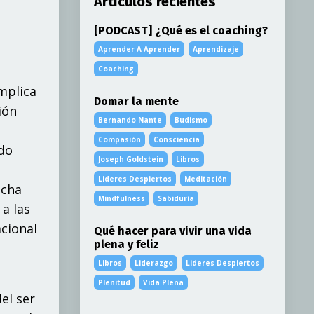
Artículos recientes
[PODCAST] ¿Qué es el coaching?
Aprender A Aprender
Aprendizaje
Coaching
mplica
Domar la mente
ión
Bernando Nante
Budismo
Compasión
Consciencia
ido
Joseph Goldstein
Libros
Lideres Despiertos
Meditación
icha
Mindfulness
Sabiduría
a las
acional
Qué hacer para vivir una vida
plena y feliz
Libros
Liderazgo
Lideres Despiertos
Plenitud
Vida Plena
el ser