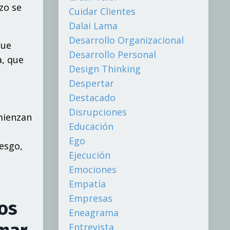
zo se
Cuidar Clientes
Dalai Lama
Desarrollo Organizacional
que
Desarrollo Personal
a, que
Design Thinking
Despertar
Destacado
Disrupciones
mienzan
Educación
Ego
iesgo,
Ejecución
Emociones
Empatía
Empresas
os
Eneagrama
Entrevista