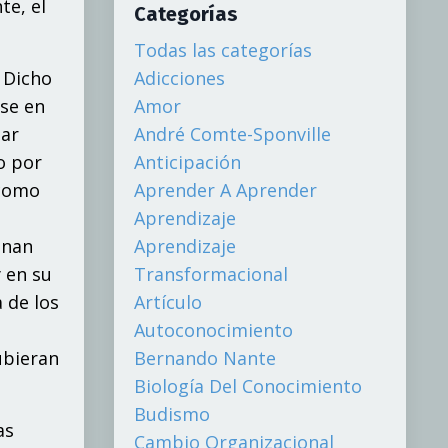
te, el
Categorías
Todas las categorías
 Dicho
Adicciones
se en
Amor
gar
André Comte-Sponville
o por
Anticipación
 como
Aprender A Aprender
Aprendizaje
onan
Aprendizaje
 en su
Transformacional
 de los
Artículo
Autoconocimiento
ubieran
Bernando Nante
Biología Del Conocimiento
Budismo
as
Cambio Organizacional