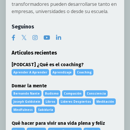
transformadores pueden desarrollarse tanto en
empresas, universidades o desde su escuela.
Seguinos
Artículos recientes
[PODCAST] ¿Qué es el coaching?
Aprender A Aprender
Aprendizaje
Coaching
Domar la mente
Bernando Nante
Budismo
Compasión
Consciencia
Joseph Goldstein
Libros
Lideres Despiertos
Meditación
Mindfulness
Sabiduría
Qué hacer para vivir una vida plena y feliz