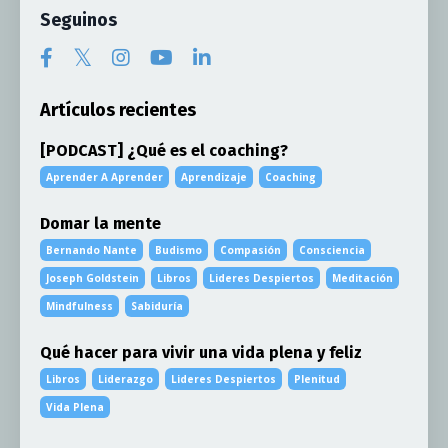
Seguinos
Artículos recientes
[PODCAST] ¿Qué es el coaching?
Aprender A Aprender
Aprendizaje
Coaching
Domar la mente
Bernando Nante
Budismo
Compasión
Consciencia
Joseph Goldstein
Libros
Lideres Despiertos
Meditación
Mindfulness
Sabiduría
Qué hacer para vivir una vida plena y feliz
Libros
Liderazgo
Lideres Despiertos
Plenitud
Vida Plena