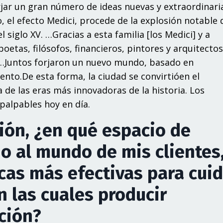
r
j
a
r
u
n
g
ra
n
n
úm
e
r
o
d
e
ide
as
n
u
e
v
as
y
ex
t
r
ao
r
din
a
r
i
o
,
e
l
e
fe
c
t
o
M
edi
ci,
p
r
oc
e
d
e
d
e
l
a
ex
plosió
n
not
a
bl
e
e
l
si
g
l
o
X
V
.
…
G
r
a
c
i
as
a
est
a
f
am
ili
a
[
lo
s
M
edi
ci]
y
a
poet
as,
f
iló
s
ofo
s, f
in
a
n
c
i
e
r
o
s,
pi
n
to
r
e
s
y
ar
quite
c
to
s
…
J
u
n
to
s
fo
r
j
ar
o
n
u
n
n
u
e
v
o
m
und
o
,
b
a
s
ad
o
en
e
n
t
o
.
D
e
est
a
fo
r
m
a,
l
a
c
iuda
d
s
e
co
n
v
i
r
ti
ó
en
e
l
a
d
e
l
as
e
r
as
m
ás
i
n
novado
r
as
d
e
l
a
h
i
sto
r
i
a.
L
o
s
palp
a
ble
s
ho
y en
dí
a
.
ión, ¿en qué espacio de
no al mundo de mis clientes
cas más efectivas para cui
 las cuales producir
ción?