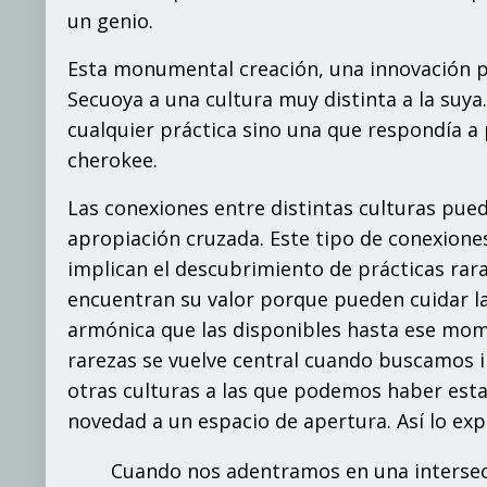
un
g
eni
o
.
E
s
t
a
mo
n
u
m
e
n
ta
l c
r
e
aci
ó
n, una innovación 
Sec
u
o
ya a u
n
a
cu
lt
ura
m
u
y d
is
t
i
n
t
a a
l
a
su
ya
cua
l
q
uier
p
rá
ct
i
c
a si
n
o u
n
a
q
ue
r
e
s
p
on
d
í
a a
ch
e
rok
e
e.
L
a
s c
on
exi
on
es e
n
t
r
e d
is
t
i
n
t
a
s
cu
lt
ur
a
s
p
u
e
a
prop
i
aci
ó
n c
r
uza
d
a.
E
st
e
t
i
p
o de c
on
exi
on
e
i
m
p
li
c
a
n
e
l de
sc
ub
r
imie
n
t
o de
p
rá
ct
i
c
a
s r
a
r
e
n
c
ue
n
t
r
a
n
s
u v
a
l
o
r
p
orq
ue
p
u
e
den
c
ui
d
a
r
l
a
r
mó
ni
c
a
q
ue
l
a
s d
is
p
o
ni
b
les
has
t
a e
s
e
mo
r
ar
e
z
a
s
s
e vu
elv
e ce
n
t
r
a
l
cu
an
do
bu
sc
am
os 
o
t
r
a
s
cu
lt
ur
a
s a
l
a
s
q
ue
po
de
m
os
ha
b
er e
s
t
n
o
v
ed
ad a un e
s
p
acio de
a
p
e
r
t
ura. Así lo ex
Cu
a
nd
o
no
s
ad
e
n
t
ra
mo
s
en
un
a
i
n
t
e
r
s
e