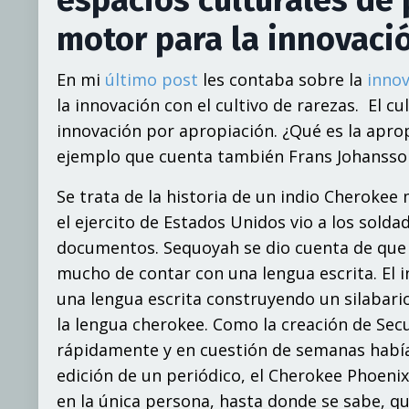
motor para la innovaci
En mi
último post
les contaba sobre la
inno
la innovación con el cultivo de rarezas. El c
innovación por apropiación. ¿Qué es la apro
ejemplo que cuenta también
F
r
an
s
J
ohans
s
o
Se trata de
l
a h
isto
ri
a de un i
n
dio
C
h
e
rok
e
e
e
l
e
j
e
r
c
it
o
de
E
s
t
ados
U
nidos
v
io
a
los
s
o
l
d
a
d
oc
u
m
e
n
t
os.
Seq
u
o
yah
s
e
dio
c
ue
n
t
a
de
q
ue
m
u
ch
o
de c
o
n
t
a
r c
o
n u
n
a le
n
g
u
a e
s
c
r
i
t
a.
E
l i
u
n
a le
n
g
u
a e
s
c
r
i
t
a c
ons
tr
uy
e
n
do un s
il
a
b
a
r
i
l
a le
n
g
u
a
ch
e
rok
e
e
.
C
om
o
l
a c
r
e
aci
ó
n de
Sec
r
á
p
i
d
am
e
n
t
e
y
en
c
ue
s
t
i
ó
n
de
s
e
mana
s
hab
í
e
dici
ó
n de un
p
e
r
i
ó
dic
o
,
e
l
C
h
e
rok
e
e
Ph
o
enix
en
l
a úni
c
a
p
e
r
s
on
a,
has
t
a d
on
de
s
e
s
a
b
e
,
q
u