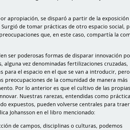
por apropiación,
s
e d
is
p
ar
ó a
p
a
rt
ir de
l
a ex
p
osici
ó
n
.
S
u
r
g
ió de
toma
r
p
rá
ct
i
c
a
s de
o
t
r
o e
s
p
acio social
,
p
pr
eoc
u
p
aci
on
es
q
u
e
, en e
st
e
c
a
s
o
, c
o
m
p
a
rtí
a
l
a c
o
den
s
er
po
de
r
o
s
a
s
fo
r
ma
s de d
is
p
a
r
a
r in
no
vación
p
o
s,
a
lgu
n
a
v
e
z de
no
mi
n
a
d
a
s
f
e
rti
lizaci
on
es c
r
uza
d
a
s,
a
s
p
a
ra
e
l e
s
p
acio en
e
l
q
ue
s
e v
a
n a in
t
r
o
d
uci
r
,
p
e
r
a
s
pr
e
o
c
u
p
aci
on
es de
l
a c
o
m
uni
d
ad de
man
era
má
s
m
e
n
t
o
.
P
o
r lo
a
n
t
e
r
i
o
r es
q
ue
e
l
cu
l
t
iv
o de
l
a
s
prop
i
a
in
n
o
v
a
r
.
N
ue
s
t
r
a
s r
ar
e
z
a
s, e
n
t
e
n
di
d
a
s c
om
o
p
rá
ct
i
c
ado ex
p
ue
st
os,
p
u
e
den
volv
e
r
s
e ce
n
t
r
a
les
p
a
ra
t
raer
plica
J
ohans
s
o
n en el libro mencionado:
c
c
ió
n
d
e
c
am
po
s,
d
is
c
iplin
as
o
c
ultu
r
as,
pod
e
mo
s