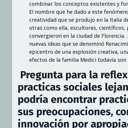
co
m
bin
a
r
lo
s
concepto
s
ex
i
st
e
n
te
s
y
fo
E
l
no
m
b
r
e
qu
e
h
e
dad
o
a
est
e
f
e
nóm
e
n
c
r
e
a
ti
v
ida
d
qu
e
s
e
p
r
odu
jo
en
l
a
I
tali
a
d
ot
r
as
com
o
e
ll
a,
e
s
c
ulto
r
e
s, c
i
e
n
tí
f
ico
s,
co
n
v
e
r
g
i
e
r
o
n
en
l
a
c
iuda
d
d
e
Flo
r
enc
i
a.
n
u
e
v
as
ide
as
qu
e
s
e
d
e
no
m
in
ó
R
e
na
c
i
m
i
epic
e
n
t
r
o
d
e
un
a
ex
plosió
n
c
r
e
a
tiv
a,
un
e
fe
c
to
s
d
e
l
a
f
am
ili
a
M
edi
ci
tod
a
v
í
a
s
o
n
Pregunta para la reflex
practicas sociales leja
podría encontrar practi
sus preocupaciones, con
innovación por apropia