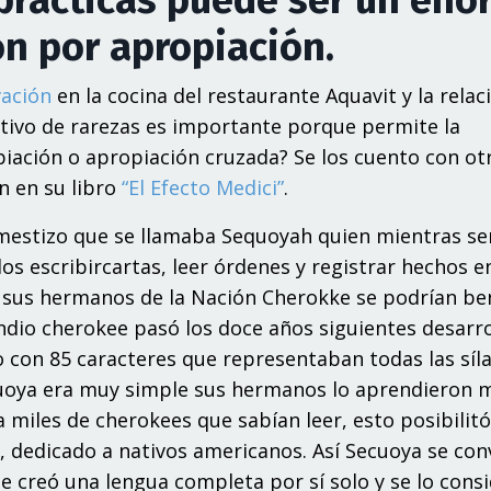
ón por apropiación.
vación
en la cocina del restaurante Aquavit y la relac
ultivo de rarezas es importante porque permite la
piación o apropiación cruzada? Se los cuento con ot
n
en
s
u l
ibr
o
“
E
l E
f
ec
t
o
M
e
dic
i
”
.
m
e
s
t
izo
q
ue
s
e
ll
ama
b
a
Seq
u
o
yah
q
uien mie
n
t
r
a
s
s
e
dos
e
s
c
r
ib
ir
c
a
rt
a
s,
l
e
er
ór
de
n
es
y
r
e
g
is
t
r
a
r
h
e
ch
os
e
su
s
h
e
r
man
os
de
l
a
N
aci
ó
n
C
h
e
ro
k
k
e
s
e
po
d
rí
a
n
b
e
n
dio
ch
e
rok
e
e
p
a
s
ó los d
o
ce
añ
os siguie
n
t
es de
s
a
r
r
o c
o
n 85
c
a
ra
c
t
e
r
es
q
ue
r
e
pr
e
s
e
n
t
a
b
a
n
t
od
a
s
l
a
s s
íl
u
o
ya era
m
u
y si
m
p
le
su
s
h
e
r
man
os lo
a
pr
e
n
die
ro
n
a
m
i
les de
ch
e
rok
e
es
q
ue
s
ab
í
a
n l
e
e
r
, e
st
o
p
os
ib
i
l
it
, d
e
di
c
ado a
n
a
t
iv
os
am
e
r
i
c
an
os.
A
sí
Sec
u
o
ya
s
e c
o
n
e c
r
e
ó
u
n
a le
n
g
u
a c
o
m
p
le
t
a
p
o
r sí
s
o
lo y
s
e lo c
on
s