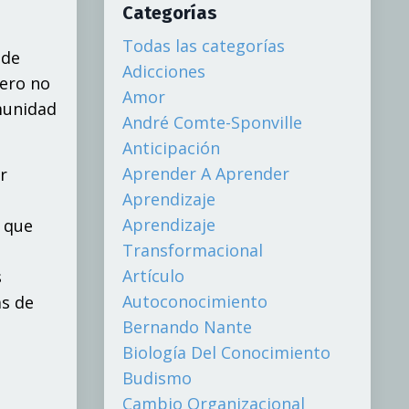
Categorías
Todas las categorías
 de
Adicciones
e
r
o
n
o
Amor
m
uni
d
ad
André Comte-Sponville
Anticipación
Aprender A Aprender
r
Aprendizaje
Aprendizaje
o
q
ue
Transformacional
Artículo
s
Autoconocimiento
a
s de
Bernando Nante
Biología Del Conocimiento
Budismo
Cambio Organizacional