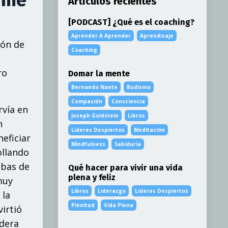
Artículos recientes
[PODCAST] ¿Qué es el coaching?
Aprender A Aprender
Aprendizaje
ión de
Coaching
ro
Domar la mente
Bernando Nante
Budismo
Compasión
Consciencia
r
ví
a en
Joseph Goldstein
Libros
n
Lideres Despiertos
Meditación
n
efic
i
a
r
Mindfulness
Sabiduría
o
ll
an
do
a
b
a
s de
Qué hacer para vivir una vida
plena y feliz
m
u
y
Libros
Liderazgo
Lideres Despiertos
ó
l
a
Plenitud
Vida Plena
v
i
rt
ió
idera