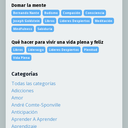
Domar la mente
Bernando Nante
Budismo
Compasión
Consciencia
Joseph Goldstein
Libros
Lideres Despiertos
Meditación
Mindfulness
Sabiduría
Qué hacer para vivir una vida plena y feliz
Libros
Liderazgo
Lideres Despiertos
Plenitud
Vida Plena
Categorías
Todas las categorías
Adicciones
Amor
André Comte-Sponville
Anticipación
Aprender A Aprender
Aprendizaje