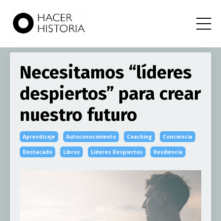
Necesitamos “líderes
despiertos” para crear
nuestro futuro
Aprendizaje
Autoconocimiento
Coaching
Conciencia
Destacado
Libros
Lideres Despiertos
Resiliencia